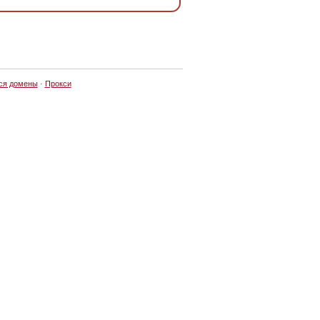
ся домены
·
Прокси