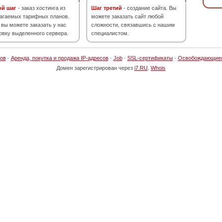
ой шаг
- заказ хостинга из
Шаг третий
- создание сайта. Вы
агаемых тарифных планов.
можете заказать сайт любой
 вы можете заказать у нас
сложности, связавшись с нашим
овку выделенного сервера.
специалистом.
ов
·
Аренда, покупка и продажа IP-адресов
·
Job
·
SSL-сертификаты
·
Освобождающие
Домен зарегистрирован через
i7.RU
.
Whois