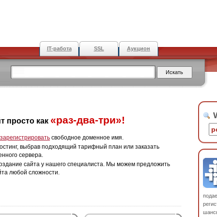
IT-работа
SSL
Аукцион
W
«раз-два-три»!
т просто как
зарегистрировать
свободное доменное имя.
остинг, выбрав подходящий тарифный план или заказать
енного сервера.
оздание сайта у нашего специалиста. Мы можем предложить
йта любой сложности.
пода
регис
шанс