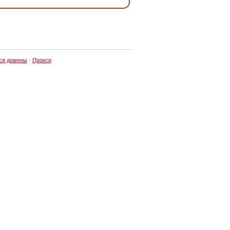
ся домены
·
Прокси