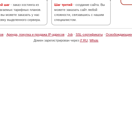
ой шаг
- заказ хостинга из
Шаг третий
- создание сайта. Вы
агаемых тарифных планов.
можете заказать сайт любой
 вы можете заказать у нас
сложности, связавшись с нашим
овку выделенного сервера.
специалистом.
ов
·
Аренда, покупка и продажа IP-адресов
·
Job
·
SSL-сертификаты
·
Освобождающие
Домен зарегистрирован через
i7.RU
.
Whois