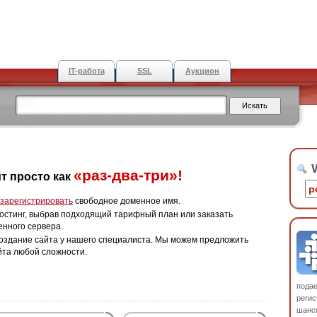
IT-работа
SSL
Аукцион
W
«раз-два-три»!
т просто как
зарегистрировать
свободное доменное имя.
остинг, выбрав подходящий тарифный план или заказать
енного сервера.
оздание сайта у нашего специалиста. Мы можем предложить
йта любой сложности.
пода
регис
шанс